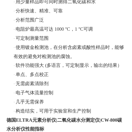
用少量样品即可同时测得二氧化碳和水
·
分析快速、精准、可靠
·
分析范围广泛
·
电阻炉最高温可达
1000 °C
，
1 °C
可调
·
可定制测量范围
·
使用镀金检测池，在分析含卤素或酸性样品时，能够
·
有效的避免对检测池的腐蚀。
软件功能强大
(
多语言，可定制显示，输出的结果）
·
单点、多点校正
·
无需卤素清除剂
·
电子气体流量控制
·
几乎无需保养
·
构造结实，可用于实验室和生产控制
·
德国
ELTRA元素分析仪|二氧化碳水分测定仪|CW-800碳
水分析仪性能指标