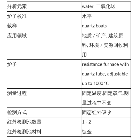
分析元素
二氧化碳
water,
炉子校准
水平
载样
quartz boats
应用领域
地质
矿产
建筑原
/
,
料
环境
资源回收利
,
/
用
炉子
resistance furnace with
quartz tube, adjustable
up to 1000 °C
测量过程
固定温度
固定载气
测
,
,
量过程中不变
检测方式
固态红外吸收
红外检测池数量
1 - 2
红外检测池材料
镀金