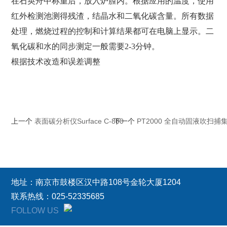
在石英舟中称重后，放入炉膛内。根据应用的温度，使用
红外检测池测得残渣，结晶水和二氧化碳含量。所有数据
处理，燃烧过程的控制和计算结果都可在电脑上显示。二
氧化碳和水的同步测定一般需要
2-3
分钟。
根据技术改造和误差调整
上一个
表面碳分析仪Surface C-800
下一个
PT2000 全自动固液吹扫捕
地址：南京市鼓楼区汉中路108号金轮大厦1204
联系热线：025-52335685
FOLLOW US