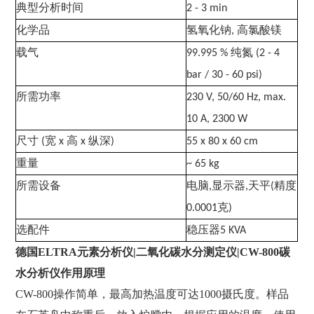
典型分析时间
2 - 3 min
化学品
氢氧化钠
高氯酸镁
,
载气
纯氮
99.995 %
(2 - 4
bar / 30 - 60 psi)
所需功率
230 V, 50/60 Hz, max.
10 A, 2300 W
尺寸
宽
高
纵深
(
x
x
)
55 x 80 x 60 cm
重量
~ 65 kg
所需设备
电脑
显示器
天平
精度
,
,
(
克
0.0001
)
选配件
稳压器
5 KVA
德国
ELTRA元素分析仪|二氧化碳水分测定仪|CW-800碳
水分析仪作用原理
CW-800
操作简单，最高加热温度可达
1000
摄氏度。样品