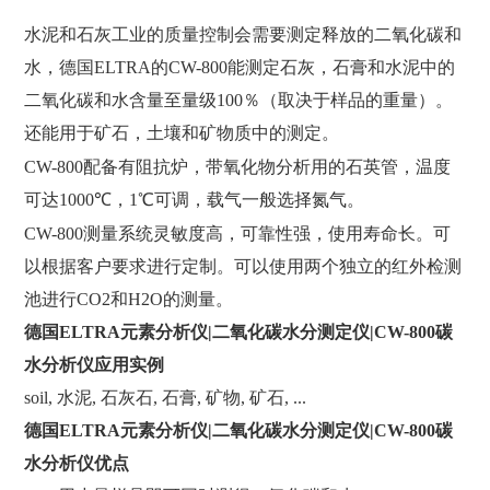
水泥和石灰工业的质量控制会需要测定释放的二氧化碳和
水，
德国
ELTRA
的
CW-800
能测定石灰，石膏和水泥中的
二氧化碳和水含量至量级
100
％（取决于样品的重量）。
还能用于矿石，土壤和矿物质中的测定。
CW-800
配备有阻抗炉，带氧化物分析用的石英管，温度
可达
1000
℃，
1
℃可调，载气一般选择氮气。
CW-800
测量系统灵敏度高，可靠性强，使用寿命长。可
以根据客户要求进行定制。可以使用两个独立的红外检测
池进行
CO2
和
H2O
的测量。
德国
ELTRA元素分析仪|二氧化碳水分测定仪|CW-800碳
水分析仪应用实例
soil,
水泥
,
石灰石
,
石膏
,
矿物
,
矿石
, ...
德国
ELTRA元素分析仪|二氧化碳水分测定仪|CW-800碳
水分析仪优点